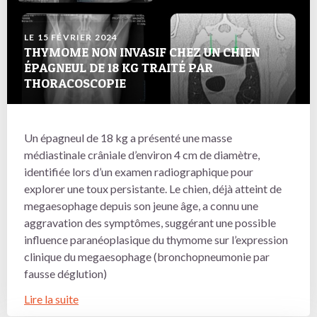
LE 15 FÉVRIER 2024
THYMOME NON INVASIF CHEZ UN CHIEN
ÉPAGNEUL DE 18 KG TRAITÉ PAR
THORACOSCOPIE
Un épagneul de 18 kg a présenté une masse
médiastinale crâniale d’environ 4 cm de diamètre,
identifiée lors d’un examen radiographique pour
explorer une toux persistante. Le chien, déjà atteint de
megaesophage depuis son jeune âge, a connu une
aggravation des symptômes, suggérant une possible
influence paranéoplasique du thymome sur l’expression
clinique du megaesophage (bronchopneumonie par
fausse déglution)
Lire la suite