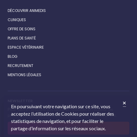
DÉCOUVRIR ANIMEDIS
CLINIQUES
OFFRE DE SOINS
PLANS DE SANTÉ
ESPACE VÉTÉRINAIRE
BLOG
RECRUTEMENT
MENTIONS LÉGALES
NEWSLETTER
En poursuivant votre navigation sur ce site, vous
Pour suivre l’actualité des cliniques Animédis et recevoir les
acceptez l’utilisation de Cookies pour réaliser des
promotions de notre boutique, inscrivez-vous à la newsletter.
statistiques de navigation, et pour faciliter le
partage d’information sur les réseaux sociaux.
S'INSCRIRE