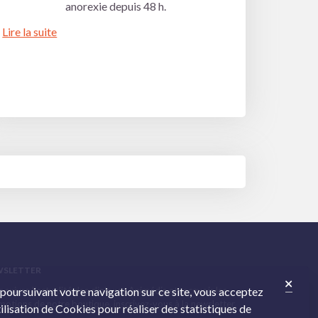
anorexie depuis 48 h.
Lire la suite
WSLETTER
 suivre l’actualité des cliniques Animédis et recevoir les
 poursuivant votre navigation sur ce site, vous acceptez
otions de notre boutique, inscrivez-vous à la newsletter.
tilisation de Cookies pour réaliser des statistiques de