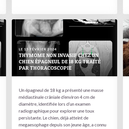
LE 15 FÉVRIER 2024
THYMOME NON INVASIF CHEZ UN
CHIEN ÉPAGNEUL DE 18 KG TRAITÉ
PAR THORACOSCOPIE
Un épagneul de 18 kg a présenté une masse
médiastinale crâniale d’environ 4 cm de
diamètre, identifiée lors d’un examen
radiographique pour explorer une toux
persistante. Le chien, déjà atteint de
megaesophage depuis son jeune âge, a connu