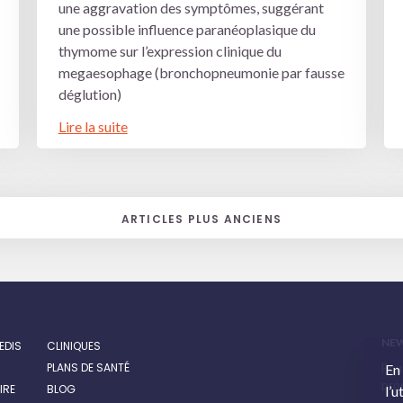
une aggravation des symptômes, suggérant
une possible influence paranéoplasique du
thymome sur l’expression clinique du
megaesophage (bronchopneumonie par fausse
déglution)
Lire la suite
ARTICLES PLUS ANCIENS
NE
EDIS
CLINIQUES
PLANS DE SANTÉ
Pour
En
prom
IRE
BLOG
l’u