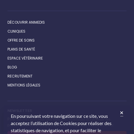
DÉCOUVRIR ANIMEDIS
CLINIQUES
OFFRE DE SOINS
PLANS DE SANTÉ
ESPACE VÉTÉRINAIRE
BLOG
RECRUTEMENT
MENTIONS LÉGALES
NEWSLETTER
En poursuivant votre navigation sur ce site, vous
Pour suivre l’actualité des cliniques Animédis et recevoir les
acceptez l’utilisation de Cookies pour réaliser des
promotions de notre boutique, inscrivez-vous à la newsletter.
statistiques de navigation, et pour faciliter le