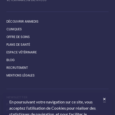
DÉCOUVRIR ANIMEDIS
CLINIQUES
OFFRE DE SOINS
PLANS DE SANTÉ
ESPACE VÉTÉRINAIRE
BLOG
RECRUTEMENT
MENTIONS LÉGALES
NEWSLETTER
En poursuivant votre navigation sur ce site, vous
Pour suivre l’actualité des cliniques Animédis et recevoir les
acceptez l’utilisation de Cookies pour réaliser des
promotions de notre boutique, inscrivez-vous à la newsletter.
statistiques de navigation, et pour faciliter le