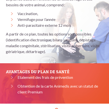
besoins de votre animal, comprend :
Vaccination,
Vermifuge pour l’année
Anti-parasitaire externe 12 mois
A partir de ce plan, toutes les options sont possibles
(identification électronique, bilans sanguins, dépistage
maladie congénitale, stérilisation, visite pubertaire, visite
gériatrique, détartrage).
AVANTAGES DU PLAN DE SANTÉ
Etalement des frais de prévention
Obtention de la carte Animedis avec un statut de
client Premium