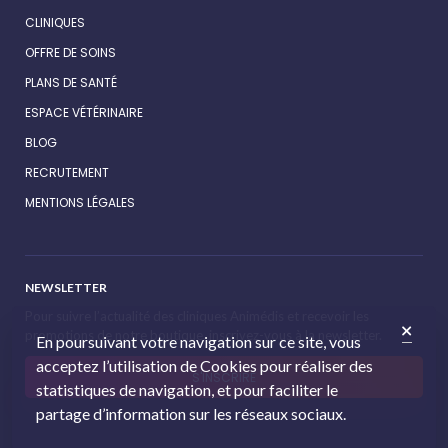
CLINIQUES
OFFRE DE SOINS
PLANS DE SANTÉ
ESPACE VÉTÉRINAIRE
BLOG
RECRUTEMENT
MENTIONS LÉGALES
NEWSLETTER
Pour suivre l’actualité des cliniques Animédis et recevoir les
promotions de notre boutique, inscrivez-vous à la newsletter.
En poursuivant votre navigation sur ce site, vous
acceptez l’utilisation de Cookies pour réaliser des
S'INSCRIRE
statistiques de navigation, et pour faciliter le
partage d’information sur les réseaux sociaux.