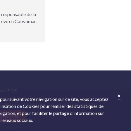
t responsable de la
se rêve en Catwoman
WSLETTER
 suivre l’actualité des cliniques Animédis et recevoir les
 poursuivant votre navigation sur ce site, vous acceptez
otions de notre boutique, inscrivez-vous à la newsletter.
tilisation de Cookies pour réaliser des statistiques de
igation, et pour faciliter le partage d’information sur
S'INSCRIRE
 réseaux sociaux.