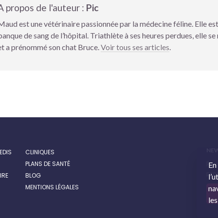
A propos de l'auteur :
Pic
Maud est une vétérinaire passionnée par la médecine féline. Elle es
banque de sang de l’hôpital. Triathlète à ses heures perdues, elle 
et a prénommé son chat Bruce.
Voir tous ses articles
.
NE
EDIS
CLINIQUES
PLANS DE SANTÉ
Pour
En
prom
IRE
BLOG
l’u
MENTIONS LÉGALES
nav
les