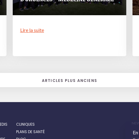
Lire la suite
ARTICLES PLUS ANCIENS
NE
EDIS
CLINIQUES
PLANS DE SANTÉ
Pour
En
prom