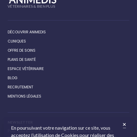
VÉTÉRINAIRES & BIEN PLUS
DÉCOUVRIR ANIMEDIS
CLINIQUES
OFFRE DE SOINS
PLANS DE SANTÉ
ESPACE VÉTÉRINAIRE
BLOG
RECRUTEMENT
MENTIONS LÉGALES
NEWSLETTER
En poursuivant votre navigation sur ce site, vous
Pour suivre l’actualité des cliniques Animédis et recevoir les
acceptez l’utilisation de Cookies pour réaliser des
promotions de notre boutique, inscrivez-vous à la newsletter.