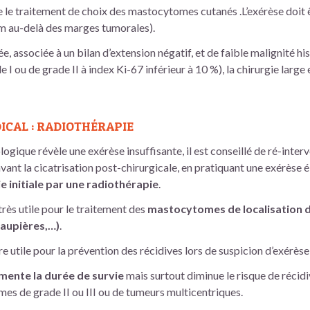
e le traitement de choix des mastocytomes cutanés .L’exérèse doit ê
cm au-delà des marges tumorales).
e, associée à un bilan d’extension négatif, et de faible malignité h
 ou de grade II à index Ki-67 inférieur à 10 %), la chirurgie large
CAL : RADIOTHÉRAPIE
ogique révèle une exérèse insuffisante, il est conseillé de ré-interv
ant la cicatrisation post-chirurgicale, en pratiquant une exérèse é
e initiale par une radiothérapie
.
très utile pour le traitement des
mastocytomes de localisation dé
paupières,…)
.
e utile pour la prévention des récidives lors de suspicion d’exérès
mente la durée de survie
mais surtout diminue le risque de récid
es de grade II ou III ou de tumeurs multicentriques.