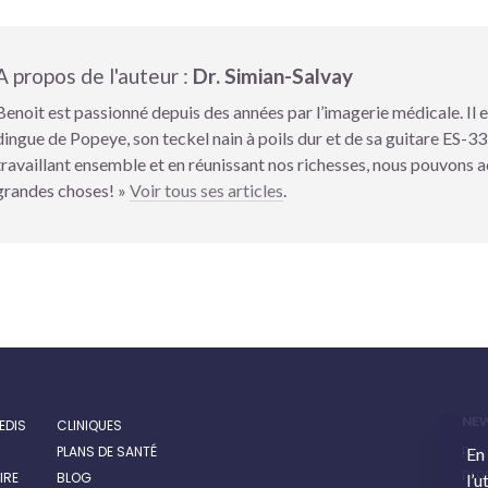
A propos de l'auteur :
Dr. Simian-Salvay
Benoit est passionné depuis des années par l’imagerie médicale. Il
dingue de Popeye, son teckel nain à poils dur et de sa guitare ES-3
travaillant ensemble et en réunissant nos richesses, nous pouvons 
grandes choses! »
Voir tous ses articles
.
NE
EDIS
CLINIQUES
PLANS DE SANTÉ
Pour
En
prom
IRE
BLOG
l’u