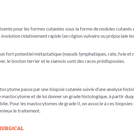
sente pour les formes cutanées sous la forme de nodules cutanés 
 évolution relativement rapide (en région vulvaire ou prépuciale le
n fort potentiel métastatique (nœuds lymphatiques, rate, foie et 
ver, le boston terrier et le siamois sont des races prédisposées.
tocytome passe par une biopsie cutanée suivie d’une analyse histol
 mastocytome et de lui donner un grade histologique, à partir duqu
lie. Pour les mastocytomes de grade II, on associe à ces biopsies l
mieux le traitement.
RURGICAL