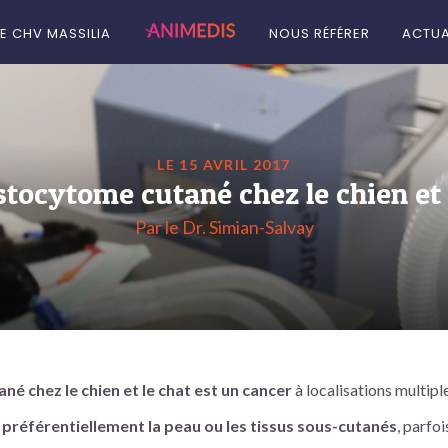
LE CHV MASSILIA
NOUS RÉFÉRER
ACTUA
LE 15 AVRIL 2017
tocytome cutané chez le chien et 
Par le Dr. Simian-Salvay
é chez le chien et le chat est un cancer
à localisations multiple
préférentiellement la peau ou les tissus sous-cutanés
, parfoi