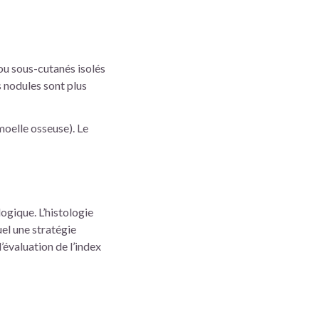
ou sous-cutanés isolés
s nodules sont plus
moelle osseuse). Le
ogique. L’histologie
el une stratégie
’évaluation de l’index