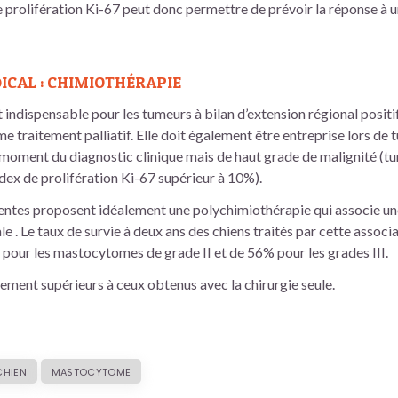
e prolifération Ki-67 peut donc permettre de prévoir la réponse à 
ICAL : CHIMIOTHÉRAPIE
 indispensable pour les tumeurs à bilan d’extension régional positif 
 traitement palliatif. Elle doit également être entreprise lors de 
 moment du diagnostic clinique mais de haut grade de malignité (tu
ndex de prolifération Ki-67 supérieur à 10%).
centes proposent idéalement une polychimiothérapie qui associe un
le . Le taux de survie à deux ans des chiens traités par cette associ
our les mastocytomes de grade II et de 56% pour les grades III.
tement supérieurs à ceux obtenus avec la chirurgie seule.
CHIEN
MASTOCYTOME