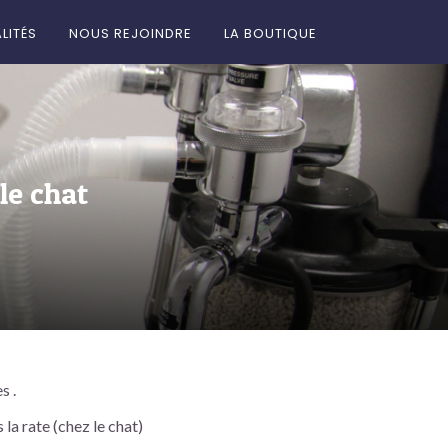
LITÉS
NOUS REJOINDRE
LA BOUTIQUE
le chat
s .
s la rate (chez le chat)