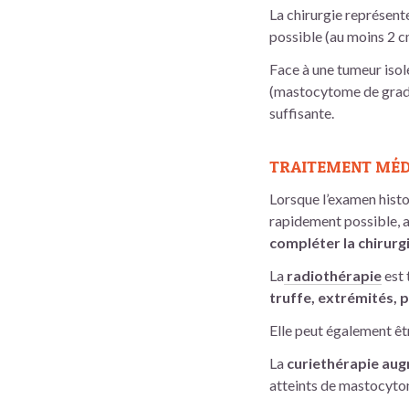
La chirurgie représent
possible (au moins 2 
Face à une tumeur isolé
(mastocytome de grade I
suffisante.
TRAITEMENT MÉDI
Lorsque l’examen histol
rapidement possible, av
compléter la chirurgi
La
radiothérapie
est 
truffe, extrémités, 
Elle peut également êtr
La
curiethérapie aug
atteints de mastocytom