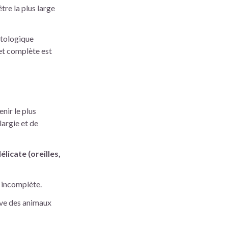
tre la plus large
istologique
 et complète est
enir le plus
largie et de
licate (oreilles,
e incomplète.
ive des animaux