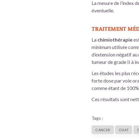
La mesure de l’index d
éventuelle.
TRAITEMENT MÉD
La
chimiothérapie
est
minimum utilisée comme
d’extension négatif au
tumeur de grade II à i
Les études les plus ré
forte dose par voie ora
comme étant de 100% p
Ces résultats sont net
Tags :
CANCER
CHAT