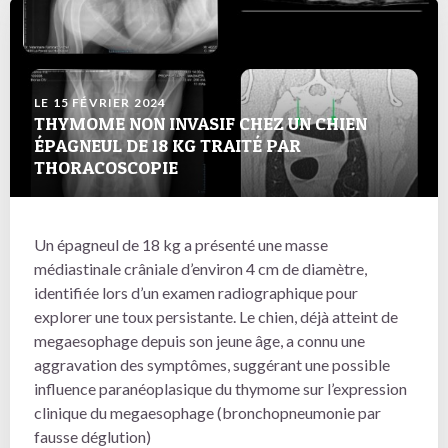
LE 15 FÉVRIER 2024
THYMOME NON INVASIF CHEZ UN CHIEN
ÉPAGNEUL DE 18 KG TRAITÉ PAR
THORACOSCOPIE
Un épagneul de 18 kg a présenté une masse
médiastinale crâniale d’environ 4 cm de diamètre,
identifiée lors d’un examen radiographique pour
explorer une toux persistante. Le chien, déjà atteint de
megaesophage depuis son jeune âge, a connu une
aggravation des symptômes, suggérant une possible
influence paranéoplasique du thymome sur l’expression
clinique du megaesophage (bronchopneumonie par
fausse déglution)