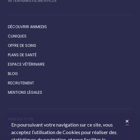
VÉTÉRINAIRES & BIEN PLUS
DÉCOUVRIR ANIMEDIS
CLINIQUES
OFFRE DE SOINS
PLANS DE SANTÉ
ESPACE VÉTÉRINAIRE
BLOG
RECRUTEMENT
MENTIONS LÉGALES
NEWSLETTER
En poursuivant votre navigation sur ce site, vous
Pour suivre l’actualité des cliniques Animédis et recevoir les
acceptez l’utilisation de Cookies pour réaliser des
promotions de notre boutique, inscrivez-vous à la newsletter.
statistiques de navigation, et pour faciliter le