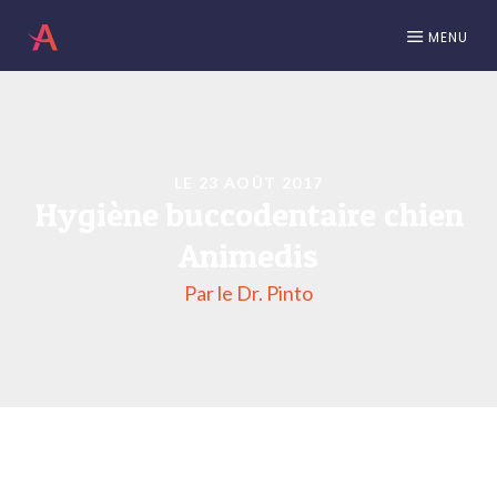
MENU
LE 23 AOÛT 2017
Hygiène buccodentaire chien
Animedis
Par le Dr. Pinto