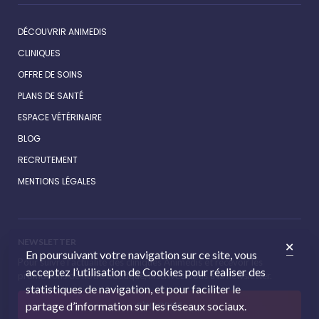
DÉCOUVRIR ANIMEDIS
CLINIQUES
OFFRE DE SOINS
PLANS DE SANTÉ
ESPACE VÉTÉRINAIRE
BLOG
RECRUTEMENT
MENTIONS LÉGALES
NEWSLETTER
En poursuivant votre navigation sur ce site, vous
Pour suivre l’actualité des cliniques Animédis et recevoir les
acceptez l’utilisation de Cookies pour réaliser des
promotions de notre boutique, inscrivez-vous à la newsletter.
statistiques de navigation, et pour faciliter le
partage d’information sur les réseaux sociaux.
S'INSCRIRE