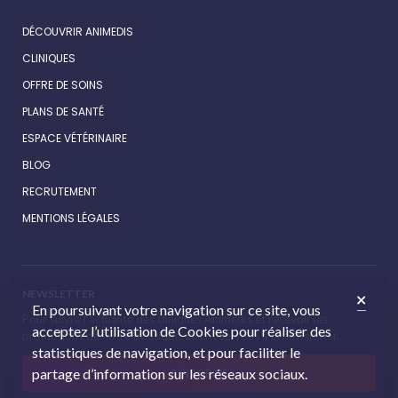
DÉCOUVRIR ANIMEDIS
CLINIQUES
OFFRE DE SOINS
PLANS DE SANTÉ
ESPACE VÉTÉRINAIRE
BLOG
RECRUTEMENT
MENTIONS LÉGALES
NEWSLETTER
En poursuivant votre navigation sur ce site, vous
Pour suivre l’actualité des cliniques Animédis et recevoir les
acceptez l’utilisation de Cookies pour réaliser des
promotions de notre boutique, inscrivez-vous à la newsletter.
statistiques de navigation, et pour faciliter le
partage d’information sur les réseaux sociaux.
S'INSCRIRE