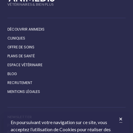
VÉTÉRINAIRES & BIEN PLUS
DÉCOUVRIR ANIMEDIS
CLINIQUES
OFFRE DE SOINS
PLANS DE SANTÉ
ESPACE VÉTÉRINAIRE
BLOG
RECRUTEMENT
MENTIONS LÉGALES
NEWSLETTER
En poursuivant votre navigation sur ce site, vous
Pour suivre l’actualité des cliniques Animédis et recevoir les
acceptez l’utilisation de Cookies pour réaliser des
promotions de notre boutique, inscrivez-vous à la newsletter.