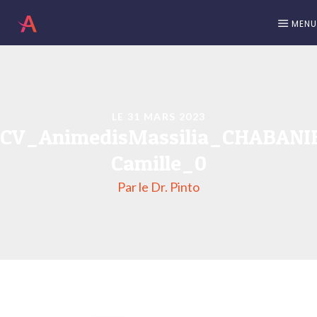
MENU
LE 31 MARS 2023
CV_AnimedisMassilia_CHABANI
Camille_0
Par le Dr. Pinto