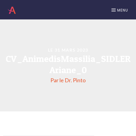
MENU
LE 31 MARS 2023
CV_AnimedisMassilia_SIDLER
Ariane_0
Par le Dr. Pinto