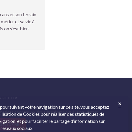
 ans et son terrain
 métier et sa vie à
s on s’est bien
WSLETTER
 suivre l’actualité des cliniques Animédis et recevoir les
 poursuivant votre navigation sur ce site, vous acceptez
otions de notre boutique, inscrivez-vous à la newsletter.
tilisation de Cookies pour réaliser des statistiques de
igation, et pour faciliter le partage d’information sur
S'INSCRIRE
 réseaux sociaux.