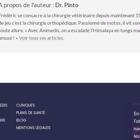
A propos de l'auteur :
Dr. Pinto
Frédéric se consacre à la chirurgie vétérinaire depuis maintenant 15
de jeu c’est la chirurgie orthopédique. Passionné de motos, il vit son
toute allure. « Avec Animedis, on a escaladé l’Himalaya en tongs mai
amusé ! »
Voir tous ses articles
.
NE
EDIS
CLINIQUES
PLANS DE SANTÉ
Pour
En
prom
IRE
BLOG
l’u
MENTIONS LÉGALES
nav
les