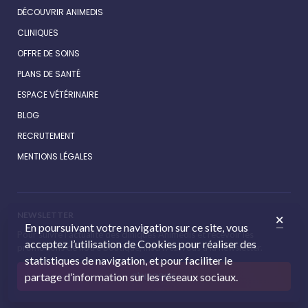
DÉCOUVRIR ANIMEDIS
CLINIQUES
OFFRE DE SOINS
PLANS DE SANTÉ
ESPACE VÉTÉRINAIRE
BLOG
RECRUTEMENT
MENTIONS LÉGALES
NEWSLETTER
En poursuivant votre navigation sur ce site, vous
Pour suivre l’actualité des cliniques Animédis et recevoir les
acceptez l’utilisation de Cookies pour réaliser des
promotions de notre boutique, inscrivez-vous à la newsletter.
statistiques de navigation, et pour faciliter le
partage d’information sur les réseaux sociaux.
S'INSCRIRE