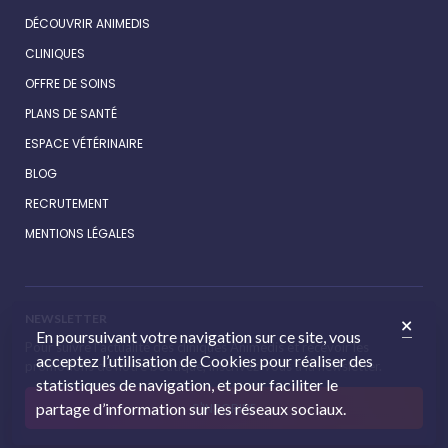
DÉCOUVRIR ANIMEDIS
CLINIQUES
OFFRE DE SOINS
PLANS DE SANTÉ
ESPACE VÉTÉRINAIRE
BLOG
RECRUTEMENT
MENTIONS LÉGALES
NEWSLETTER
En poursuivant votre navigation sur ce site, vous
Pour suivre l’actualité des cliniques Animédis et recevoir les
acceptez l’utilisation de Cookies pour réaliser des
promotions de notre boutique, inscrivez-vous à la newsletter.
statistiques de navigation, et pour faciliter le
partage d’information sur les réseaux sociaux.
S'INSCRIRE