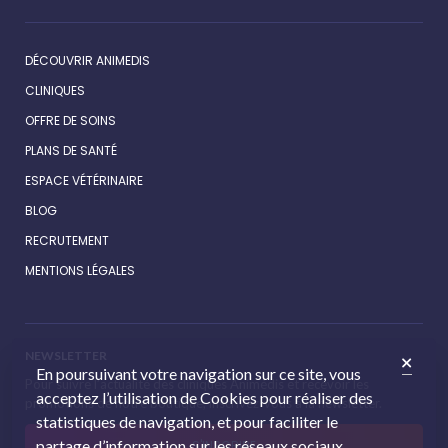
DÉCOUVRIR ANIMEDIS
CLINIQUES
OFFRE DE SOINS
PLANS DE SANTÉ
ESPACE VÉTÉRINAIRE
BLOG
RECRUTEMENT
MENTIONS LÉGALES
NEWSLETTER
En poursuivant votre navigation sur ce site, vous
Pour suivre l’actualité des cliniques Animédis et recevoir les
acceptez l’utilisation de Cookies pour réaliser des
promotions de notre boutique, inscrivez-vous à la newsletter.
statistiques de navigation, et pour faciliter le
partage d’information sur les réseaux sociaux.
S'INSCRIRE