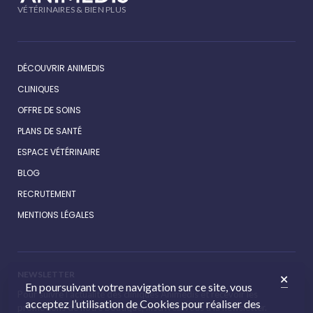
VÉTÉRINAIRES & BIEN PLUS
DÉCOUVRIR ANIMEDIS
CLINIQUES
OFFRE DE SOINS
PLANS DE SANTÉ
ESPACE VÉTÉRINAIRE
BLOG
RECRUTEMENT
MENTIONS LÉGALES
NEWSLETTER
En poursuivant votre navigation sur ce site, vous
Pour suivre l’actualité des cliniques Animédis et recevoir les
acceptez l’utilisation de Cookies pour réaliser des
promotions de notre boutique, inscrivez-vous à la newsletter.