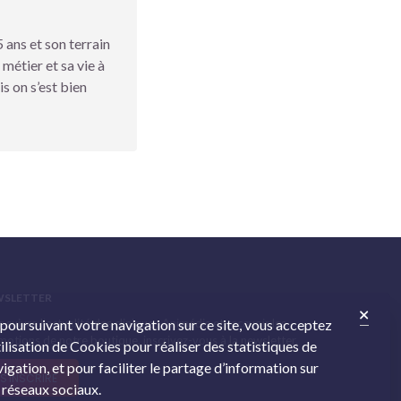
 ans et son terrain
 métier et sa vie à
s on s’est bien
WSLETTER
 suivre l’actualité des cliniques Animédis et recevoir les
 poursuivant votre navigation sur ce site, vous acceptez
otions de notre boutique, inscrivez-vous à la newsletter.
tilisation de Cookies pour réaliser des statistiques de
igation, et pour faciliter le partage d’information sur
S'INSCRIRE
 réseaux sociaux.