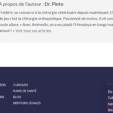
A propos de l'auteur :
Dr. Pinto
Frédéric se consacre à la chirurgie vétérinaire depuis maintenant 15
de jeu c’est la chirurgie orthopédique. Passionné de motos, il vit son
toute allure. « Avec Animedis, on a escaladé l’Himalaya en tongs mai
amusé ! »
Voir tous ses articles
.
NE
EDIS
CLINIQUES
PLANS DE SANTÉ
Pour
En
prom
IRE
BLOG
l’u
MENTIONS LÉGALES
nav
les