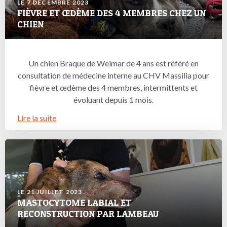
LE 7 DÉCEMBRE 2023
FIÈVRE ET ŒDÈME DES 4 MEMBRES CHEZ UN
CHIEN
Un chien Braque de Weimar de 4 ans est référé en
consultation de médecine interne au CHV Massilia pour
fièvre et œdème des 4 membres, intermittents et
évoluant depuis 1 mois.
Lire la suite
LE 21 JUILLET 2023
MASTOCYTOME LABIAL ET
RECONSTRUCTION PAR LAMBEAU