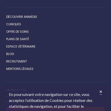
DÉCOUVRIR ANIMEDIS
CLINIQUES
OFFRE DE SOINS
PLANS DE SANTÉ
ESPACE VÉTÉRINAIRE
BLOG
RECRUTEMENT
MENTIONS LÉGALES
NEWSLETTER
En poursuivant votre navigation sur ce site, vous
Pour suivre l’actualité des cliniques Animédis et recevoir les
acceptez l’utilisation de Cookies pour réaliser des
promotions de notre boutique, inscrivez-vous à la newsletter.
statistiques de navigation, et pour faciliter le