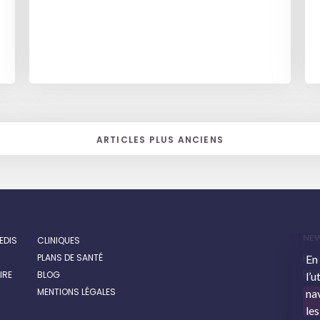
ARTICLES PLUS ANCIENS
NE
EDIS
CLINIQUES
PLANS DE SANTÉ
Pour
En
prom
IRE
BLOG
l’u
MENTIONS LÉGALES
nav
les