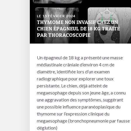
LE 15 FÉVRIER 2024
THYMOME NON INVASIF CHEZ UN
CHIEN ÉPAGNEUL DE 18 KG TRAITÉ
PAR THORACOSCOPIE
Un épagneul de 18 kg a présenté une masse
médiastinale crâniale d’environ 4 cm de
diamètre, identifiée lors d’un examen
radiographique pour explorer une toux
persistante. Le chien, déjà atteint de
megaesophage depuis son jeune âge, a connu
une aggravation des symptômes, suggérant
une possible influence paranéoplasique du
thymome sur l’expression clinique du
megaesophage (bronchopneumonie par fausse
déglution)