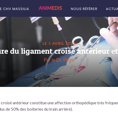
LE CHV MASSILIA
NOUS RÉFÉRER
ACTUA
LE 5 AVRIL 2017
re du ligament croisé antérieur e
Par le Dr. Pinto
 croisé antérieur constitue une affection orthopédique très fréque
s de 50% des boiteries du train arrière).