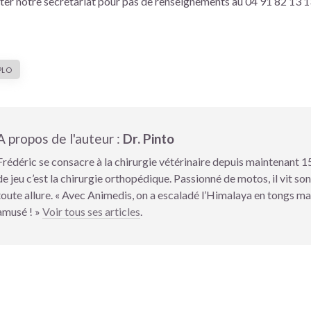
ter notre secrétariat pour pas de renseignements au 04 91 82 13 
PLO
A propos de l'auteur :
Dr. Pinto
Frédéric se consacre à la chirurgie vétérinaire depuis maintenant 15
de jeu c’est la chirurgie orthopédique. Passionné de motos, il vit son
toute allure. « Avec Animedis, on a escaladé l’Himalaya en tongs mai
amusé ! »
Voir tous ses articles
.