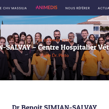
LE CHV MASSILIA
NOUS RÉFÉRER
ACTUA
LE 19 MARS 2020
-SALVAY – Centre Hospitalier Vét
Par le Dr. Pinto
Dr Benoit SIMIAN-SALVAY