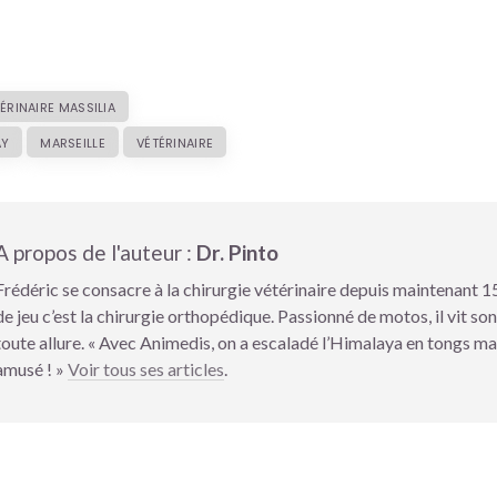
ÉRINAIRE MASSILIA
AY
MARSEILLE
VÉTÉRINAIRE
A propos de l'auteur :
Dr. Pinto
Frédéric se consacre à la chirurgie vétérinaire depuis maintenant 15
de jeu c’est la chirurgie orthopédique. Passionné de motos, il vit son
toute allure. « Avec Animedis, on a escaladé l’Himalaya en tongs mai
amusé ! »
Voir tous ses articles
.