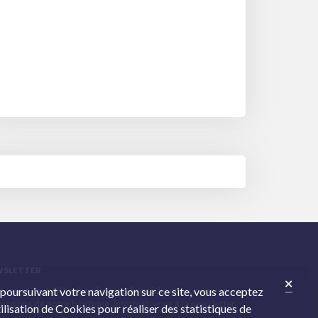
WSLETTER
 suivre l’actualité des cliniques Animédis et recevoir les
 poursuivant votre navigation sur ce site, vous acceptez
otions de notre boutique, inscrivez-vous à la newsletter.
tilisation de Cookies pour réaliser des statistiques de