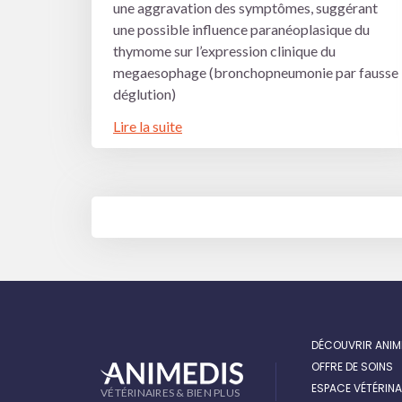
une aggravation des symptômes, suggérant
une possible influence paranéoplasique du
thymome sur l’expression clinique du
megaesophage (bronchopneumonie par fausse
déglution)
Lire la suite
NAVIGATION
DES
ARTICLES
DÉCOUVRIR ANIM
OFFRE DE SOINS
ESPACE VÉTÉRINA
VÉTÉRINAIRES & BIEN PLUS