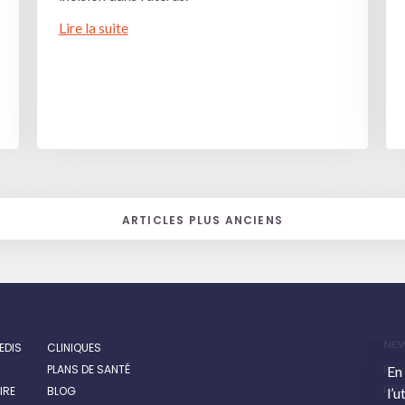
Lire la suite
ARTICLES PLUS ANCIENS
NE
EDIS
CLINIQUES
PLANS DE SANTÉ
Pour
En
prom
IRE
BLOG
l’u