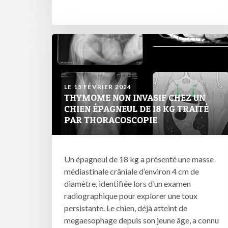
LE 15 FÉVRIER 2024
THYMOME NON INVASIF CHEZ UN
CHIEN ÉPAGNEUL DE 18 KG TRAITÉ
PAR THORACOSCOPIE
Un épagneul de 18 kg a présenté une masse
médiastinale crâniale d’environ 4 cm de
diamètre, identifiée lors d’un examen
radiographique pour explorer une toux
persistante. Le chien, déjà atteint de
megaesophage depuis son jeune âge, a connu