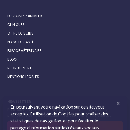
DÉCOUVRIR ANIMEDIS
CLINIQUES
OFFRE DE SOINS
PLANS DE SANTÉ
ESPACE VÉTÉRINAIRE
BLOG
RECRUTEMENT
MENTIONS LÉGALES
NEWSLETTER
En poursuivant votre navigation sur ce site, vous
Pour suivre l’actualité des cliniques Animédis et recevoir les
acceptez l’utilisation de Cookies pour réaliser des
promotions de notre boutique, inscrivez-vous à la newsletter.
statistiques de navigation, et pour faciliter le
partage d’information sur les réseaux sociaux.
S'INSCRIRE