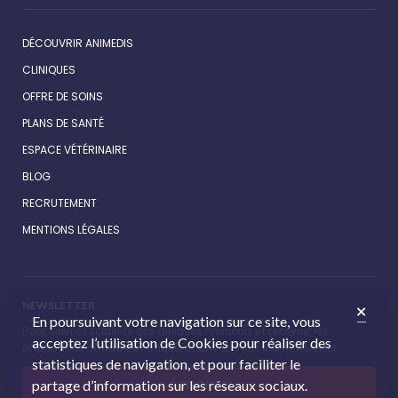
DÉCOUVRIR ANIMEDIS
CLINIQUES
OFFRE DE SOINS
PLANS DE SANTÉ
ESPACE VÉTÉRINAIRE
BLOG
RECRUTEMENT
MENTIONS LÉGALES
NEWSLETTER
En poursuivant votre navigation sur ce site, vous
Pour suivre l’actualité des cliniques Animédis et recevoir les
acceptez l’utilisation de Cookies pour réaliser des
promotions de notre boutique, inscrivez-vous à la newsletter.
statistiques de navigation, et pour faciliter le
partage d’information sur les réseaux sociaux.
S'INSCRIRE