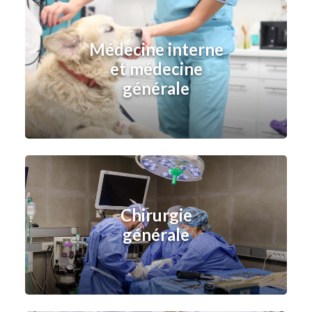
Médecine interne
et médecine
générale
Chirurgie
générale