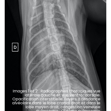
Images 1 et 2 : Radiographies thoraciques vue
latérale gauche et vue ventro-dorsale.
Opacification interstitielle, foyers à tendance
alvéolaire dans le lobe cranial droit et dans le
lobe moyen droit, congestion veineuse
pulmonaire : Œdème pulmonaire