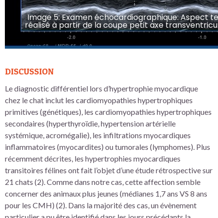
Image 5: Examen échocardiographique: Aspect t
réalisé à partir de la coupe petit axe transventricu
DISCUSSION
Le diagnostic différentiel lors d’hypertrophie myocardique
chez le chat inclut les cardiomyopathies hypertrophiques
primitives (génétiques), les cardiomyopathies hypertrophiques
secondaires (hyperthyroïdie, hypertension artérielle
systémique, acromégalie), les infiltrations myocardiques
inflammatoires (myocardites) ou tumorales (lymphomes). Plus
récemment décrites, les hypertrophies myocardiques
transitoires félines ont fait l’objet d’une étude rétrospective sur
21 chats (2). Comme dans notre cas, cette affection semble
concerner des animaux plus jeunes (médianes 1,7 ans VS 8 ans
pour les CMH) (2). Dans la majorité des cas, un évènement
particulier a pu être identifié dans les jours précédants la