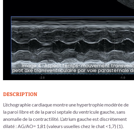
Image 4 : Aspect temps-mouvement transventric
petit axe transventriculaire par voie parasternale 
DESCRIPTION
L’échographie cardiaque montre une hypertrophie modérée de
la paroi libre et de la paroi septale du ventricule gauche, sans
anomalie de la contractilité. L’atrium gauche est discrètement
dilaté : AG/AO= 1,81 (valeurs usuelles chez le chat <1,7) (1).