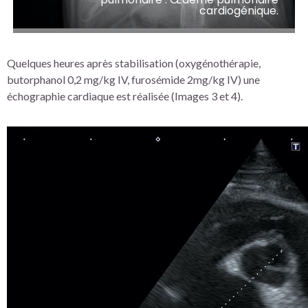
cardiogénique.
Quelques heures après stabilisation (oxygénothérapie,
butorphanol 0,2 mg/kg IV, furosémide 2mg/kg IV) une
échographie cardiaque est réalisée (Images 3 et 4).