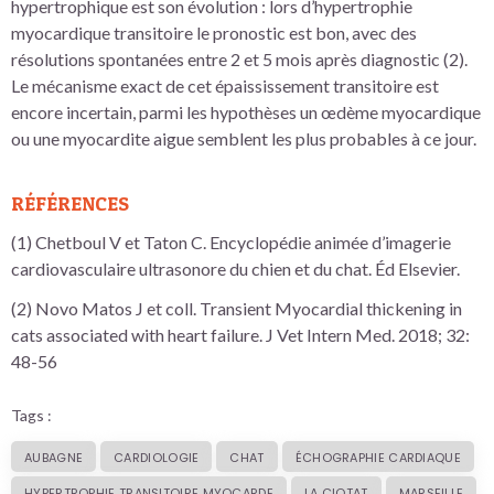
hypertrophique est son évolution : lors d’hypertrophie
myocardique transitoire le pronostic est bon, avec des
résolutions spontanées entre 2 et 5 mois après diagnostic (2).
Le mécanisme exact de cet épaississement transitoire est
encore incertain, parmi les hypothèses un œdème myocardique
ou une myocardite aigue semblent les plus probables à ce jour.
RÉFÉRENCES
(1) Chetboul V et Taton C. Encyclopédie animée d’imagerie
cardiovasculaire ultrasonore du chien et du chat. Éd Elsevier.
(2) Novo Matos J et coll. Transient Myocardial thickening in
cats associated with heart failure. J Vet Intern Med. 2018; 32:
48-56
Tags :
AUBAGNE
CARDIOLOGIE
CHAT
ÉCHOGRAPHIE CARDIAQUE
HYPERTROPHIE TRANSITOIRE MYOCARDE
LA CIOTAT
MARSEILLE