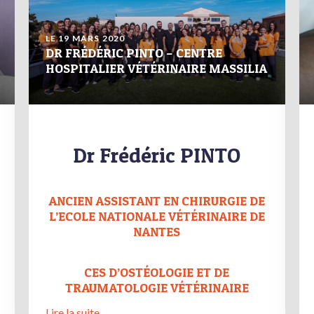
LE 19 MARS 2020
DR FRÉDÉRIC PINTO – CENTRE
HOSPITALIER VÉTÉRINAIRE MASSILIA
Dr Frédéric PINTO
ANCIEN ASSISTANT EN CHIRURGIE DE
L’ECOLE NATIONALE VÉTÉRINAIRE DE
NANTES
CES D’OSTÉOLOGIE ET DE
TRAUMATOLOGIE VÉTÉRINAIRE
Lire la suite